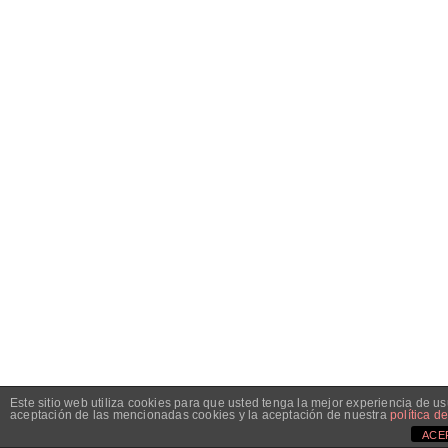
Este sitio web utiliza cookies para que usted tenga la mejor experiencia de 
aceptación de las mencionadas cookies y la aceptación de nuestra
política d
ACE