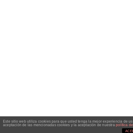
Este sitio web utiliza cookies para que usted tenga la mejor experiencia de 
aceptación de las mencionadas cookies y la aceptación de nuestra
política d
ACE