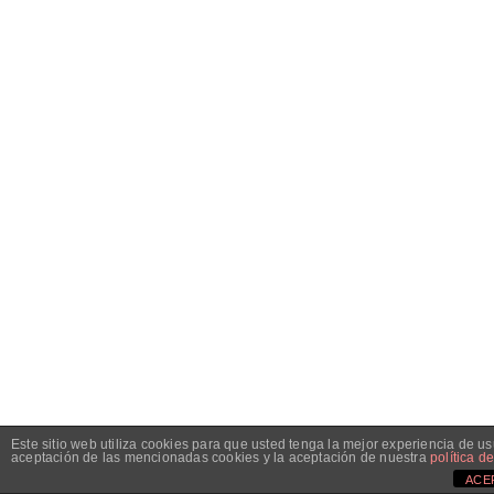
Este sitio web utiliza cookies para que usted tenga la mejor experiencia de 
aceptación de las mencionadas cookies y la aceptación de nuestra
política d
ACE