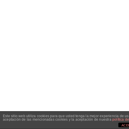
Este sitio web utiliza cookies para que usted tenga la mejor experiencia de 
aceptación de las mencionadas cookies y la aceptación de nuestra
política d
ACE